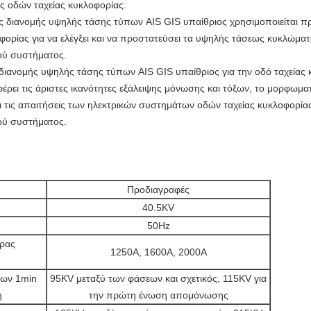
ος οδών ταχείας κυκλοφορίας.
 διανομής υψηλής τάσης τύπων AIS GIS υπαίθριος χρησιμοποιείται 
ορίας για να ελέγξει και να προστατεύσει τα υψηλής τάσεως κυκλώματα
κού συστήματος.
ιανομής υψηλής τάσης τύπων AIS GIS υπαίθριος για την οδό ταχείας 
ει τις άριστες ικανότητες εξάλειψης μόνωσης και τόξων, το μορφωματι
ι τις απαιτήσεις των ηλεκτρικών συστημάτων οδών ταχείας κυκλοφορίας
κού συστήματος.
Προδιαγραφές
40.5KV
50Hz
άρας
1250A, 1600A, 2000A
δων 1min
95KV μεταξύ των φάσεων και σχετικός, 115KV για
η
την πρώτη ένωση απομόνωσης