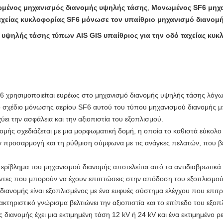
μένος μηχανισμός διανομής υψηλής τάσης
,
Μονωμένος SF6 μηχα
αχείας κυκλοφορίας SF6 μόνωσε τον υπαίθριο μηχανισμό διανομ
υψηλής τάσης τύπων AIS GIS υπαίθριος για την οδό ταχείας κυκ
F6 χρησιμοποιείται ευρέως στο μηχανισμό διανομής υψηλής τάσης λόγω
Το σχέδιο μόνωσης αερίου SF6 αυτού του τύπου μηχανισμού διανομής 
χύει την ασφάλεια και την αξιοπιστία του εξοπλισμού.
ής σχεδιάζεται με μια μορφωματική δομή, η οποία το καθιστά εύκολο ν
ν προσαρμογή και τη ρύθμιση σύμφωνα με τις ανάγκες πελατών, που βε
 περίβλημα του μηχανισμού διανομής αποτελείται από τα αντιδιαβρωτικ
οντες που μπορούν να έχουν επιπτώσεις στην απόδοση του εξοπλισμού
ανομής είναι εξοπλισμένος με ένα ευφυές σύστημα ελέγχου που επιτρέπε
ακτηριστικό γνώρισμα βελτιώνει την αξιοπιστία και το επίπεδο του εξ
 διανομής έχει μια εκτιμημένη τάση 12 kV ή 24 kV και ένα εκτιμημένο ρ