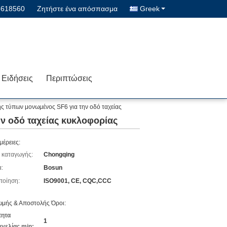
8618560
Ζητήστε ένα απόσπασμα
Greek
Ειδήσεις
Περιπτώσεις
ς τύπων μονωμένος SF6 για την οδό ταχείας
ν οδό ταχείας κυκλοφορίας
μέρειες:
 καταγωγής:
Chongqing
:
Bosun
ποίηση:
ISO9001, CE, CQC,CCC
μής & Αποστολής Όροι:
τητα
1
γελίας min: