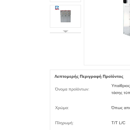
Λεπτομερής Περιγραφή Προϊόντος
Υπαίθριος
Όνομα προϊόντων:
τάσης τύ
Χρώμα:
Όπως απαι
Πληρωμή:
T/T L/C