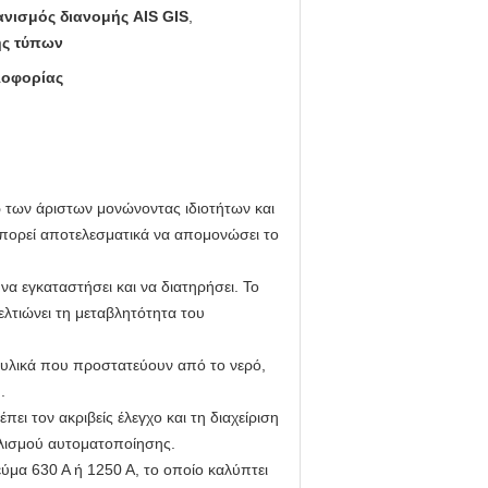
νισμός διανομής AIS GIS
,
ής τύπων
λοφορίας
 των άριστων μονώνοντας ιδιοτήτων και
μπορεί αποτελεσματικά να απομονώσει το
α εγκαταστήσει και να διατηρήσει. Το
λτιώνει τη μεταβλητότητα του
ά υλικά που προστατεύουν από το νερό,
.
ι τον ακριβείς έλεγχο και τη διαχείριση
οπλισμού αυτοματοποίησης.
εύμα 630 Α ή 1250 Α, το οποίο καλύπτει