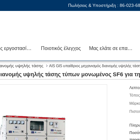
Πωλήσεις & Υποστήριξη :
86-023-6
Γύρος εργοστασίων
Ποιοτικός έλεγχος
Μας ελάτε σε επαφή με
ιανομής υψηλής τάσης
AIS GIS υπαίθριος μηχανισμός διανομής υψηλής τάση
διανομής υψηλής τάσης τύπων μονωμένος SF6 για τη
Λεπτο
Τόπος
Μάρκα
Πιστο
Πληρω
Ποσό
παραγ