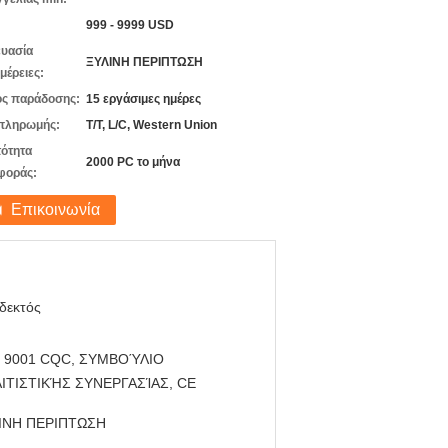
999 - 9999 USD
υασία
ΞΥΛΙΝΗ ΠΕΡΙΠΤΩΣΗ
μέρειες:
ς παράδοσης:
15 εργάσιμες ημέρες
πληρωμής:
T/T, L/C, Western Union
ότητα
2000 PC το μήνα
φοράς:
Επικοινωνία
δεκτός
, 9001 CQC, ΣΥΜΒΟΎΛΙΟ
ΙΤΙΣΤΙΚΉΣ ΣΥΝΕΡΓΑΣΊΑΣ, CE
ΙΝΗ ΠΕΡΙΠΤΩΣΗ