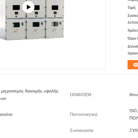
Τιμή:
Συσκε
λεπτο
Χρόνο
Όροι 
Δυνατ
προσ
 μηχανισμός διανομής υψηλής
ODM/OEM:
Απο
πων
ISO
τείται
Πιστοποιητικό:
ΠΟΛ
Συσκευασία:
ΞΥΛ