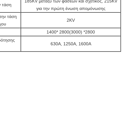
185KV μεταξύ των φάσεων και σχετικός, 215KV
ν τάση
για την πρώτη ένωση απομόνωσης
 την τάση
2KV
χου
1400* 2800(3000) *2800
δότησης
630A, 1250A, 1600A