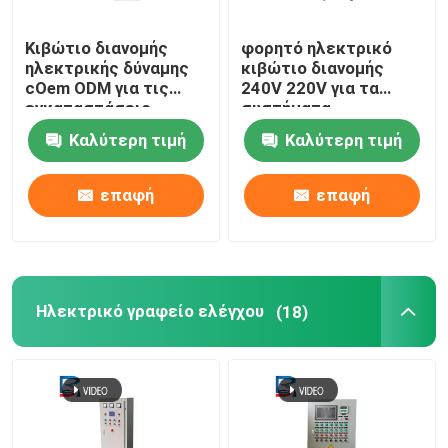
Κιβώτιο διανομής
φορητό ηλεκτρικό
Μηχανισμός διανομής χαμηλής τάσης
ηλεκτρικής δύναμης
κιβώτιο διανομής
cOem ODM για τις
240V 220V για τα
εγκαταστάσεις
συστήματα
Συμπαγής υποσταθμός μετασχηματιστών
ηλεκτρικής
ανανεώσιμης
Καλύτερη τιμή
Καλύτερη τιμή
παραγωγής
ενέργειας
Κιβώτιο διανομής ηλεκτρικής δύναμης
επαφή
επαφή
Ηλεκτρικό γραφείο ελέγχου
Ηλεκτρικό Busduct
Ηλεκτρικό γραφείο ελέγχου
(18)
Δίσκος ηλεκτρικών καλωδίων
ηλεκτρικό κιβώτιο περιφράξεων