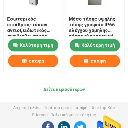
Εφαρμοσμένη μηχανική διανομής ηλεκτρικής δύναμης
Εσωτερικός
Μέσο τάσης υψηλής
υπαίθριος τύπων
τάσης γραφείο IP66
αντιοξειδωτικός
ελέγχου χαμηλής
αντιδιαβρωτικός
τάσης ηλεκτρονικό
γραφείων ελέγχου
Καλύτερη τιμή
Καλύτερη τιμή
συνήθειας
ηλεκτρικός
επαφή
επαφή
Δείτε περισσότερων
Αρχική Σελίδα
Περίπου εμείς
επαφή
Desktop Site
Sitemap
Πολιτική μυστικότητας