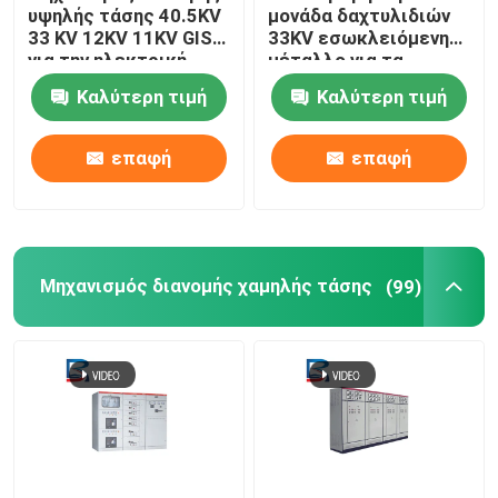
υψηλής τάσης 40.5KV
μονάδα δαχτυλιδιών
33 KV 12KV 11KV GIS
33KV εσωκλειόμενη
για την ηλεκτρική
μέταλλο για τα
παραγωγή
ηλεκτρικά συστήματα
Καλύτερη τιμή
Καλύτερη τιμή
πλέγματος
επαφή
επαφή
Μηχανισμός διανομής χαμηλής τάσης
(99)