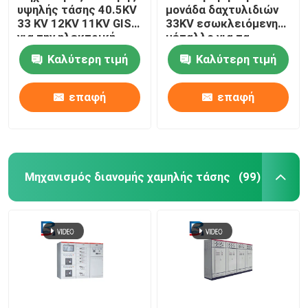
υψηλής τάσης 40.5KV
μονάδα δαχτυλιδιών
33 KV 12KV 11KV GIS
33KV εσωκλειόμενη
για την ηλεκτρική
μέταλλο για τα
παραγωγή
ηλεκτρικά συστήματα
Καλύτερη τιμή
Καλύτερη τιμή
πλέγματος
επαφή
επαφή
Μηχανισμός διανομής χαμηλής τάσης
(99)