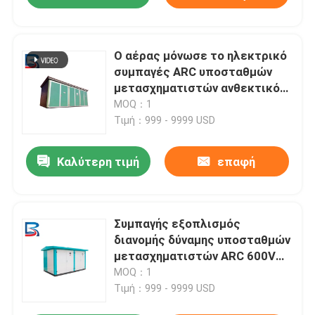
Ο αέρας μόνωσε το ηλεκτρικό
συμπαγές ARC υποσταθμών
μετασχηματιστών ανθεκτικό
για τις εγκαταστάσεις
MOQ：1
παραγωγής ενέργειας
Τιμή：999 - 9999 USD
Καλύτερη τιμή
επαφή
Συμπαγής εξοπλισμός
διανομής δύναμης υποσταθμών
μετασχηματιστών ARC 600V
MNS
MOQ：1
Τιμή：999 - 9999 USD