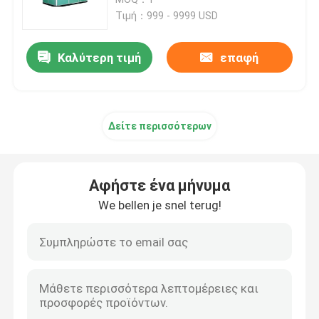
Τιμή：999 - 9999 USD
Μηχανισμός διανομής χαμηλής τάσης
Καλύτερη τιμή
επαφή
Συμπαγής υποσταθμός μετασχηματιστών
Δείτε περισσότερων
Κιβώτιο διανομής ηλεκτρικής δύναμης
Ηλεκτρικό γραφείο ελέγχου
Αφήστε ένα μήνυμα
We bellen je snel terug!
Ηλεκτρικό Busduct
Δίσκος ηλεκτρικών καλωδίων
ηλεκτρικό κιβώτιο περιφράξεων