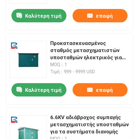
μετασχηματιστών δύναμης
Καλύτερη τιμή
επαφή
Γύρος εργοστασίων
Ποιοτικός έλεγχος
Προκατασκευασμένος
σταθμός μετασχηματιστών
Μας ελάτε σε επαφή με
υποσταθμών ηλεκτρικός για
τις εγκαταστάσεις ηλεκτρικής
MOQ：1
παραγωγής
Τιμή：999 - 9999 USD
Ειδήσεις
Καλύτερη τιμή
επαφή
Περιπτώσεις
Ζητήστε ένα απόσπασμα
6.6KV αδιάβροχος συμπαγής
μετασχηματιστής υποσταθμών
για τα συστήματα διανομής
μηχανισμός διανομής υψηλής τάσης
MOQ：1