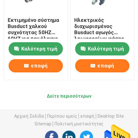
Εκτιμημένο σύστημα
Ηλεκτρικός
Busduct χαλκού
διαχωρισμένος
συχνότητας 50HZ
Busduct αγωγός
60HZ για τον έλεγχο
λεωφορείων φάσης
μηχανών
3000AMP 4000AMP
Καλύτερη τιμή
Καλύτερη τιμή
επαφή
επαφή
Δείτε περισσότερων
Αρχική Σελίδα
Περίπου εμείς
επαφή
Desktop Site
Sitemap
Πολιτική μυστικότητας