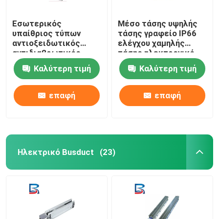
Εσωτερικός
Μέσο τάσης υψηλής
υπαίθριος τύπων
τάσης γραφείο IP66
αντιοξειδωτικός
ελέγχου χαμηλής
αντιδιαβρωτικός
τάσης ηλεκτρονικό
γραφείων ελέγχου
Καλύτερη τιμή
Καλύτερη τιμή
συνήθειας
ηλεκτρικός
επαφή
επαφή
Ηλεκτρικό Busduct
(23)