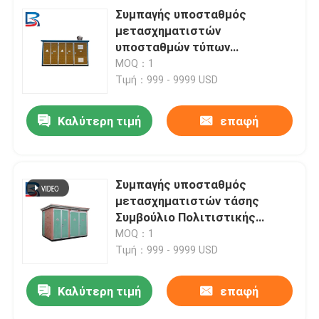
Συμπαγής υποσταθμός
μετασχηματιστών
υποσταθμών τύπων
παραθύρων για τη μετάδοση
MOQ：1
δύναμης
Τιμή：999 - 9999 USD
Καλύτερη τιμή
επαφή
Συμπαγής υποσταθμός
μετασχηματιστών τάσης
Συμβούλιο Πολιτιστικής
Συνεργασίας CE CQC της LV για
MOQ：1
τη μεταφορά
Τιμή：999 - 9999 USD
Καλύτερη τιμή
επαφή