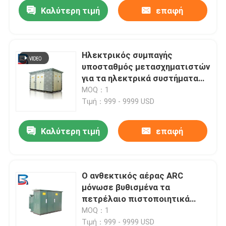
Καλύτερη τιμή
επαφή
Ηλεκτρικός συμπαγής
υποσταθμός μετασχηματιστών
για τα ηλεκτρικά συστήματα
36KV πλέγματος
MOQ：1
Τιμή：999 - 9999 USD
Καλύτερη τιμή
επαφή
Σπίτι
Ο ανθεκτικός αέρας ARC
μόνωσε βυθισμένα τα
Προϊόντα
πετρέλαιο πιστοποιητικά
Συμβούλιο Πολιτιστικής
MOQ：1
Συνεργασίας CE CQC
Περίπου εμείς
Τιμή：999 - 9999 USD