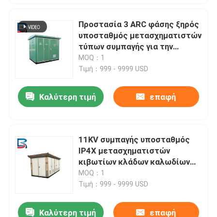
Προστασία 3 ARC φάσης ξηρός
υποσταθμός μετασχηματιστών
τύπων συμπαγής για την
αποβάθρα και την αποβάθρα
MOQ：1
Τιμή：999 - 9999 USD
Καλύτερη τιμή
επαφή
11KV συμπαγής υποσταθμός
IP4X μετασχηματιστών
κιβωτίων κλάδων καλωδίων
ARC για την αποβάθρα
MOQ：1
Τιμή：999 - 9999 USD
Καλύτερη τιμή
επαφή