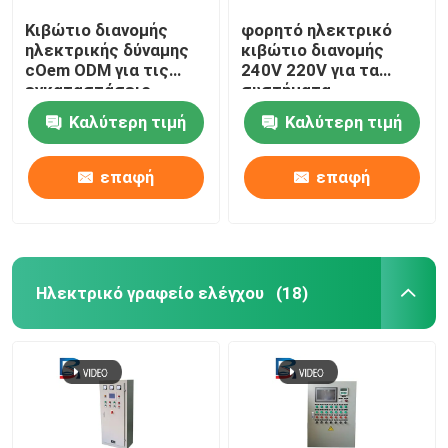
Κιβώτιο διανομής
φορητό ηλεκτρικό
ηλεκτρικής δύναμης
κιβώτιο διανομής
cOem ODM για τις
240V 220V για τα
εγκαταστάσεις
συστήματα
ηλεκτρικής
ανανεώσιμης
Καλύτερη τιμή
Καλύτερη τιμή
παραγωγής
ενέργειας
επαφή
επαφή
Ηλεκτρικό γραφείο ελέγχου
(18)