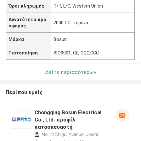
Όροι πληρωμής
T/T, L/C, Western Union
Δυνατότητα προ
2000 PC το μήνα
σφοράς
Μάρκα
Bosun
Πιστοποίηση
ISO9001, CE, CQC,CCC
Δείτε περισσότερων
Περίπου εμείς
Chongqing Bosun Electrical
Co., Ltd. προφίλ
κατασκευαστή
No.18 Shigui Avenue, Jieshi