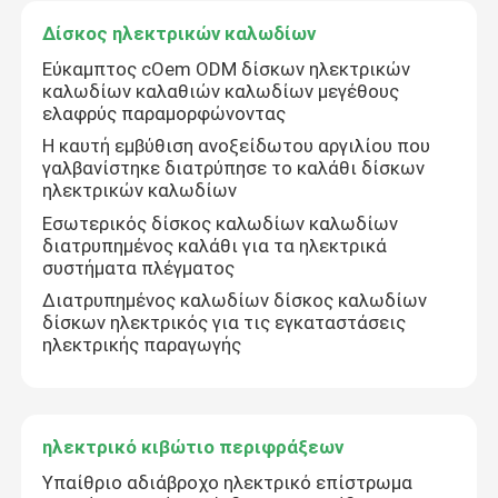
Δίσκος ηλεκτρικών καλωδίων
Γύρος εργοστασίων
Εύκαμπτος cOem ODM δίσκων ηλεκτρικών
καλωδίων καλαθιών καλωδίων μεγέθους
ελαφρύς παραμορφώνοντας
Ποιοτικός έλεγχος
Η καυτή εμβύθιση ανοξείδωτου αργιλίου που
γαλβανίστηκε διατρύπησε το καλάθι δίσκων
ηλεκτρικών καλωδίων
Μας ελάτε σε επαφή με
Εσωτερικός δίσκος καλωδίων καλωδίων
διατρυπημένος καλάθι για τα ηλεκτρικά
συστήματα πλέγματος
Ειδήσεις
Διατρυπημένος καλωδίων δίσκος καλωδίων
δίσκων ηλεκτρικός για τις εγκαταστάσεις
ηλεκτρικής παραγωγής
Περιπτώσεις
Ζητήστε ένα απόσπασμα
ηλεκτρικό κιβώτιο περιφράξεων
Υπαίθριο αδιάβροχο ηλεκτρικό επίστρωμα
μηχανισμός διανομής υψηλής τάσης