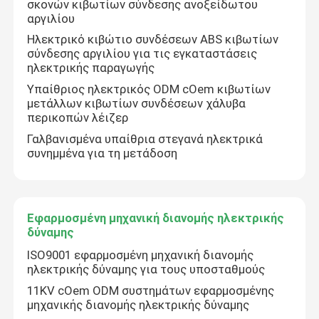
σκονών κιβωτίων σύνδεσης ανοξείδωτου
αργιλίου
Μηχανισμός διανομής χαμηλής τάσης
Ηλεκτρικό κιβώτιο συνδέσεων ABS κιβωτίων
σύνδεσης αργιλίου για τις εγκαταστάσεις
ηλεκτρικής παραγωγής
Συμπαγής υποσταθμός μετασχηματιστών
Υπαίθριος ηλεκτρικός ODM cOem κιβωτίων
μετάλλων κιβωτίων συνδέσεων χάλυβα
περικοπών λέιζερ
Κιβώτιο διανομής ηλεκτρικής δύναμης
Γαλβανισμένα υπαίθρια στεγανά ηλεκτρικά
συνημμένα για τη μετάδοση
Ηλεκτρικό γραφείο ελέγχου
Ηλεκτρικό Busduct
Εφαρμοσμένη μηχανική διανομής ηλεκτρικής
δύναμης
ISO9001 εφαρμοσμένη μηχανική διανομής
Δίσκος ηλεκτρικών καλωδίων
ηλεκτρικής δύναμης για τους υποσταθμούς
11KV cOem ODM συστημάτων εφαρμοσμένης
μηχανικής διανομής ηλεκτρικής δύναμης
ηλεκτρικό κιβώτιο περιφράξεων