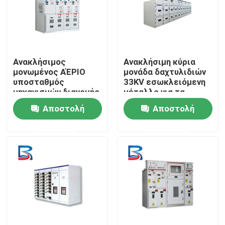
Ανακλήσιμος
Ανακλήσιμη κύρια
μονωμένος ΑΈΡΙΟ
μονάδα δαχτυλιδιών
υποσταθμός
33KV εσωκλειόμενη
μηχανισμών διανομής
μέταλλο για τα
υψηλής τάσης 40.5KV
ηλεκτρικά
Αποστολή
Αποστολή
HV
συστήματα
πλέγματος
ερώτησης
ερώτησης
Σπίτι
Προϊόντα
Περίπου εμείς