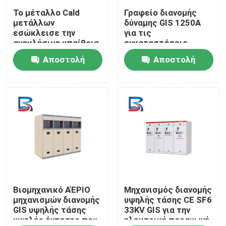
Το μέταλλο Cald
Γραφείο διανομής
μετάλλων
δύναμης GIS 1250A
Γύρος εργοστασίων
εσώκλεισε την
για τις
ανακλήσιμη υπαίθρια
εγκαταστάσεις
κύρια μονάδα
ηλεκτρικής
Αποστολή
Αποστολή
Ποιοτικός έλεγχος
δαχτυλιδιών για την
παραγωγής
ακίνητη περιουσία
ερώτησης
ερώτησης
Μας ελάτε σε επαφή με
Ειδήσεις
Περιπτώσεις
Ζητήστε ένα απόσπασμα
Βιομηχανικό ΑΈΡΙΟ
Μηχανισμός διανομής
μηχανισμών διανομής
υψηλής τάσης CE SF6
GIS υψηλής τάσης
33KV GIS για την
υψηλής έντασης που
ηλεκτρική παραγωγή
μηχανισμός διανομής υψηλής τάσης