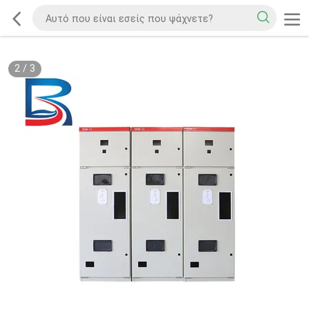
2
/
3