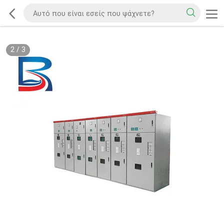
2
/
3