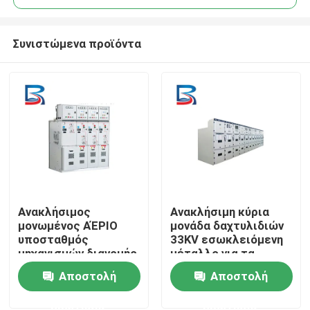
Συνιστώμενα προϊόντα
Ανακλήσιμος
Ανακλήσιμη κύρια
Σπίτι
μονωμένος ΑΈΡΙΟ
μονάδα δαχτυλιδιών
υποσταθμός
33KV εσωκλειόμενη
μηχανισμών διανομής
μέταλλο για τα
Προϊόντα
υψηλής τάσης 40.5KV
ηλεκτρικά
Αποστολή
Αποστολή
HV
συστήματα
πλέγματος
ερώτησης
ερώτησης
Περίπου εμείς