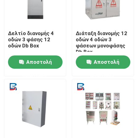
Γύρος εργοστασίων
Δελτίο διανομής 4
Διάταξη διανομής 12
Ποιοτικός έλεγχος
οδών 3 φάσης 12
οδών 4 οδών 3
οδών Db Box
φάσεων μονοφάσης
Db Box
Μας ελάτε σε επαφή με
Αποστολή
Αποστολή
ερώτησης
ερώτησης
Ειδήσεις
Περιπτώσεις
Ζητήστε ένα απόσπασμα
μηχανισμός διανομής υψηλής τάσης