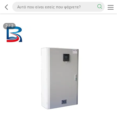
2
/
3